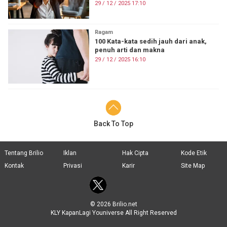
29 / 12 / 2025 17:10
Ragam
100 Kata-kata sedih jauh dari anak,
penuh arti dan makna
29 / 12 / 2025 16:10
Back To Top
Tentang Brilio
Iklan
Hak Cipta
Kode Etik
Kontak
Privasi
Karir
Site Map
© 2026 Brilio.net
KLY KapanLagi Youniverse All Right Reserved