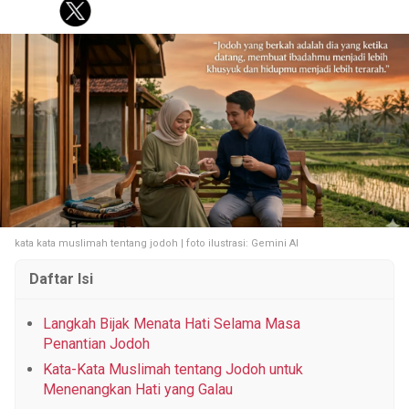
KOREA
KUIS
FASHION
PERSONAL FINANCE
PESTA BOLA
Tentang Brilio
Iklan
Hak Cipta
Kode Etik
Kontak
Privasi
Karir
Site Map
© 2026 Brilio.net KLY KapanLagi Youniverse All Right Reserved
kata kata muslimah tentang jodoh | foto ilustrasi: Gemini AI
Daftar Isi
Langkah Bijak Menata Hati Selama Masa
Penantian Jodoh
Kata-Kata Muslimah tentang Jodoh untuk
Menenangkan Hati yang Galau