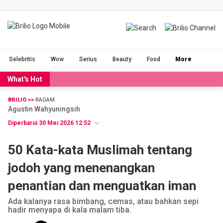
BRILIOFOOD
BRILIOBEAUTY
Selebritis
Wow
Serius
Beauty
Food
More
CINTA
NGAKAK
What's Hot
DUH
FILM
BRILIO >>
RAGAM
Agustin Wahyuningsih
GADGET
JALAN-JALAN
Diperbarui 30 Mei 2026 12:52
OLAHRAGA
POPULAR
50 Kata-kata Muslimah tentang
jodoh yang menenangkan
SERIUS
STORIES
penantian dan menguatkan iman
VIDEO
RAGAM
Ada kalanya rasa bimbang, cemas, atau bahkan sepi
hadir menyapa di kala malam tiba.