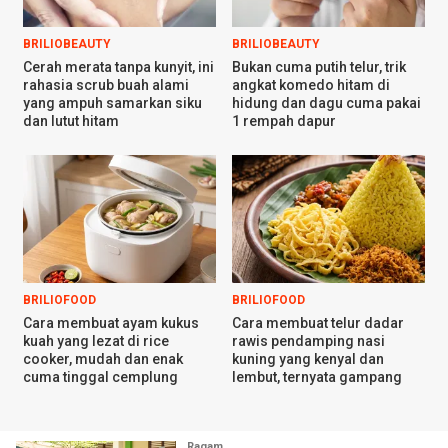
BRILIOBEAUTY
BRILIOBEAUTY
Cerah merata tanpa kunyit, ini
Bukan cuma putih telur, trik
rahasia scrub buah alami
angkat komedo hitam di
yang ampuh samarkan siku
hidung dan dagu cuma pakai
dan lutut hitam
1 rempah dapur
BRILIOFOOD
BRILIOFOOD
Cara membuat ayam kukus
Cara membuat telur dadar
kuah yang lezat di rice
rawis pendamping nasi
cooker, mudah dan enak
kuning yang kenyal dan
cuma tinggal cemplung
lembut, ternyata gampang
Ragam