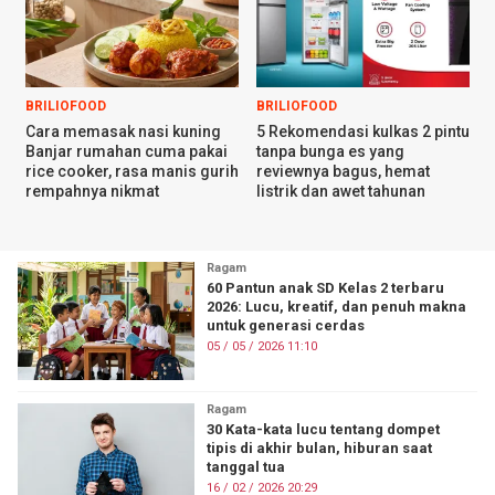
BRILIOFOOD
BRILIOFOOD
Cara memasak nasi kuning
5 Rekomendasi kulkas 2 pintu
Banjar rumahan cuma pakai
tanpa bunga es yang
rice cooker, rasa manis gurih
reviewnya bagus, hemat
rempahnya nikmat
listrik dan awet tahunan
Ragam
60 Pantun anak SD Kelas 2 terbaru
2026: Lucu, kreatif, dan penuh makna
untuk generasi cerdas
05 / 05 / 2026 11:10
Ragam
30 Kata-kata lucu tentang dompet
tipis di akhir bulan, hiburan saat
tanggal tua
16 / 02 / 2026 20:29