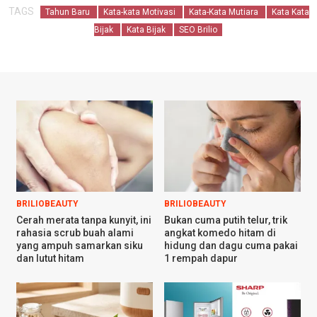
TAGS
Tahun Baru
Kata-kata Motivasi
Kata-Kata Mutiara
Kata Kata
Bijak
Kata Bijak
SEO Brilio
BRILIOBEAUTY
BRILIOBEAUTY
Cerah merata tanpa kunyit, ini
Bukan cuma putih telur, trik
rahasia scrub buah alami
angkat komedo hitam di
yang ampuh samarkan siku
hidung dan dagu cuma pakai
dan lutut hitam
1 rempah dapur