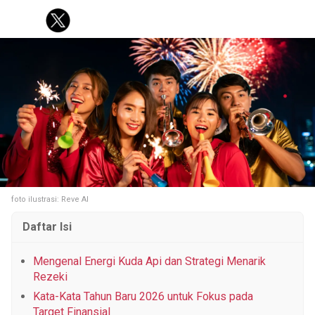
KOREA
KUIS
FASHION
PERSONAL FINANCE
PESTA BOLA
Tentang Brilio
Iklan
Hak Cipta
Kode Etik
Kontak
Privasi
Karir
Site Map
© 2026 Brilio.net KLY KapanLagi Youniverse All Right Reserved
foto ilustrasi: Reve AI
Daftar Isi
Mengenal Energi Kuda Api dan Strategi Menarik
Rezeki
Kata-Kata Tahun Baru 2026 untuk Fokus pada
Target Finansial