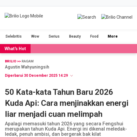
BRILIOFOOD
BRILIOBEAUTY
Selebritis
Wow
Serius
Beauty
Food
More
CINTA
NGAKAK
What's Hot
DUH
FILM
BRILIO >>
RAGAM
Agustin Wahyuningsih
GADGET
JALAN-JALAN
Diperbarui 30 Desember 2025 14:29
OLAHRAGA
POPULAR
50 Kata-kata Tahun Baru 2026
Kuda Api: Cara menjinakkan energi
SERIUS
STORIES
liar menjadi cuan melimpah
VIDEO
RAGAM
Apalagi memasuki tahun 2026 yang secara Fengshui
merupakan tahun Kuda Api. Energi ini dikenal meledak-
ledak, penuh ambisi, dan bergerak bak kilat