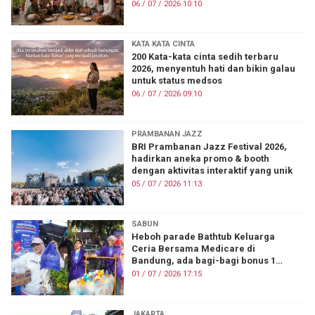
06 / 07 / 2026 10:10
KATA KATA CINTA
200 Kata-kata cinta sedih terbaru
2026, menyentuh hati dan bikin galau
untuk status medsos
06 / 07 / 2026 09:10
PRAMBANAN JAZZ
BRI Prambanan Jazz Festival 2026,
hadirkan aneka promo & booth
dengan aktivitas interaktif yang unik
05 / 07 / 2026 11:13
SABUN
Heboh parade Bathtub Keluarga
Ceria Bersama Medicare di
Bandung, ada bagi-bagi bonus 1
kardus!
01 / 07 / 2026 17:15
JAKARTA