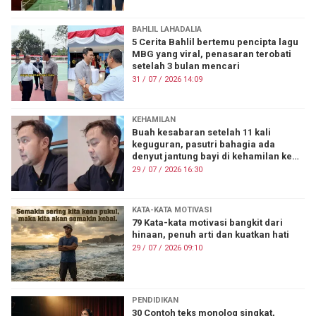
BAHLIL LAHADALIA
5 Cerita Bahlil bertemu pencipta lagu
MBG yang viral, penasaran terobati
setelah 3 bulan mencari
31 / 07 / 2026 14:09
KEHAMILAN
Buah kesabaran setelah 11 kali
keguguran, pasutri bahagia ada
denyut jantung bayi di kehamilan ke-
12
29 / 07 / 2026 16:30
KATA-KATA MOTIVASI
79 Kata-kata motivasi bangkit dari
hinaan, penuh arti dan kuatkan hati
29 / 07 / 2026 09:10
PENDIDIKAN
30 Contoh teks monolog singkat,