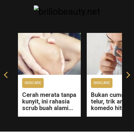
SKINCARE
SKINCARE
Cerah merata tanpa
Bukan cuma put
kunyit, ini rahasia
telur, trik angka
scrub buah alami
komedo hitam d
ti
yang ampuh
hidung dan dag
tu
samarkan siku dan
cuma pakai 1
lutut hitam
rempah dapur