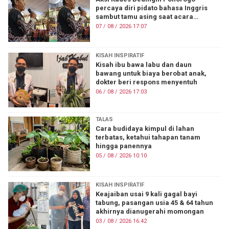
percaya diri pidato bahasa Inggris
sambut tamu asing saat acara
nikahan
07 / 08 / 2026 17:07
KISAH INSPIRATIF
Kisah ibu bawa labu dan daun
bawang untuk biaya berobat anak,
dokter beri respons menyentuh
06 / 08 / 2026 17:03
TALAS
Cara budidaya kimpul di lahan
terbatas, ketahui tahapan tanam
hingga panennya
05 / 08 / 2026 10:10
KISAH INSPIRATIF
Keajaiban usai 9 kali gagal bayi
tabung, pasangan usia 45 & 64 tahun
akhirnya dianugerahi momongan
03 / 08 / 2026 16:42