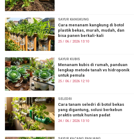
SAYUR KANGKUNG
Cara menanam kangkung di botol
plastik bekas, murah, mudah, dan
bisa panen berkali-kali
25 / 06 / 2026 13:10
SAYUR KUBIS
Menanam kubis di rumah, panduan
lengkap metode tanah vs hidroponik
untuk pemula
25 / 06 / 2026 12:10
SELEDRI
Cara tanam seledri di botol bekas
yang digantung, solusi berkebun
praktis untuk hunian padat
24 / 06 / 2026 13:10
SAYUR KACANG PANJANG