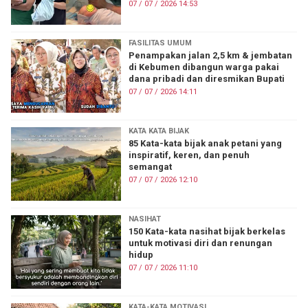
terharu
07 / 07 / 2026 14:53
FASILITAS UMUM
Penampakan jalan 2,5 km & jembatan
di Kebumen dibangun warga pakai
dana pribadi dan diresmikan Bupati
07 / 07 / 2026 14:11
KATA KATA BIJAK
85 Kata-kata bijak anak petani yang
inspiratif, keren, dan penuh
semangat
07 / 07 / 2026 12:10
NASIHAT
150 Kata-kata nasihat bijak berkelas
untuk motivasi diri dan renungan
hidup
07 / 07 / 2026 11:10
KATA-KATA MOTIVASI