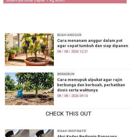
buahnya bisa capai 1 kg lebih
KOREA
KUIS
TOP 10
FASHION
PERSONAL FINANCE
BUAH ANGGUR
PESTA BOLA
Cara menanam anggur dalam pot
agar cepat tumbuh dan siap dipanen
Tentang Brilio
Iklan
Hak Cipta
Kode Etik
08 / 08 / 2026 12:21
Kontak
Privasi
Karir
Site Map
BERKEBUN
Cara memupuk alpukat agar rajin
© 2026 Brilio.net KLY KapanLagi Youniverse All Right Reserved
berbunga dan berbuah, perhatikan
dosis serta waktunya
08 / 08 / 2026 09:10
CHECK THIS OUT
KISAH INSPIRATIF
Aksi Kades Bedingin Ponorogo