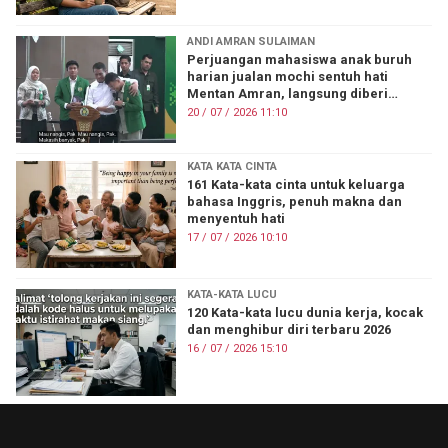
ANDI AMRAN SULAIMAN
Perjuangan mahasiswa anak buruh
harian jualan mochi sentuh hati
Mentan Amran, langsung diberi
beasiswa
20 / 07 / 2026 11:10
KATA KATA CINTA
161 Kata-kata cinta untuk keluarga
bahasa Inggris, penuh makna dan
menyentuh hati
17 / 07 / 2026 10:10
KATA-KATA LUCU
120 Kata-kata lucu dunia kerja, kocak
dan menghibur diri terbaru 2026
16 / 07 / 2026 15:10