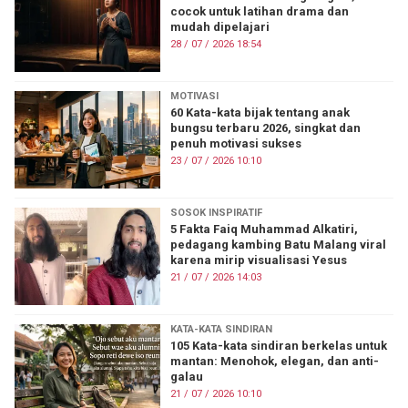
cocok untuk latihan drama dan
mudah dipelajari
28 / 07 / 2026 18:54
MOTIVASI
60 Kata-kata bijak tentang anak
bungsu terbaru 2026, singkat dan
penuh motivasi sukses
23 / 07 / 2026 10:10
SOSOK INSPIRATIF
5 Fakta Faiq Muhammad Alkatiri,
pedagang kambing Batu Malang viral
karena mirip visualisasi Yesus
21 / 07 / 2026 14:03
KATA-KATA SINDIRAN
105 Kata-kata sindiran berkelas untuk
mantan: Menohok, elegan, dan anti-
galau
21 / 07 / 2026 10:10