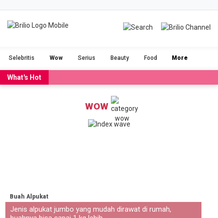
BRILIOFOOD
BRILIOBEAUTY
Selebritis
Wow
Serius
Beauty
Food
More
CINTA
NGAKAK
What's Hot
DUH
FILM
WOW
GADGET
JALAN-JALAN
OLAHRAGA
POPULAR
SERIUS
STORIES
VIDEO
RAGAM
Buah Alpukat
Jenis alpukat jumbo yang mudah dirawat di rumah,