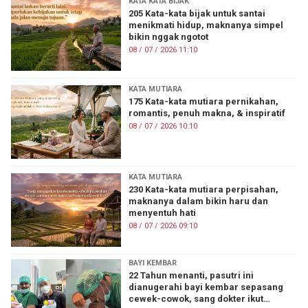
KATA KATA BIJAK
205 Kata-kata bijak untuk santai
menikmati hidup, maknanya simpel
bikin nggak ngotot
08 / 07 / 2026 11:10
KATA MUTIARA
175 Kata-kata mutiara pernikahan,
romantis, penuh makna, & inspiratif
08 / 07 / 2026 10:10
KATA MUTIARA
230 Kata-kata mutiara perpisahan,
maknanya dalam bikin haru dan
menyentuh hati
08 / 07 / 2026 09:10
BAYI KEMBAR
22 Tahun menanti, pasutri ini
dianugerahi bayi kembar sepasang
cewek-cowok, sang dokter ikut