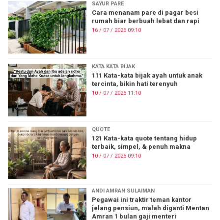
SAYUR PARE
Cara menanam pare di pagar besi
rumah biar berbuah lebat dan rapi
16 / 07 / 2026 09:10
KATA KATA BIJAK
111 Kata-kata bijak ayah untuk anak
tercinta, bikin hati terenyuh
10 / 07 / 2026 11:10
QUOTE
121 Kata-kata quote tentang hidup
terbaik, simpel, & penuh makna
10 / 07 / 2026 09:10
ANDI AMRAN SULAIMAN
Pegawai ini traktir teman kantor
jelang pensiun, malah diganti Mentan
Amran 1 bulan gaji menteri