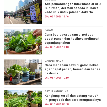
Ada pemandangan tidak biasa di CFD
Sudirman, deretan sepeda ini bawa
kado unik untuk jalanan Jakarta
29 / 06 / 2026 14:46
BAYAM
Cara budidaya bayam di pot agar
cepat panen dan hasilnya melimpah
sepanjang tahun
26 / 06 / 2026 11:10
GARDEN HACK
Cara menanam sawi di galon bekas
agar cepat panen, hemat, dan bebas
pestisida
26 / 06 / 2026 10:10
SAYUR KANGKUNG
Kangkung kerdil dan batang kurus?
Ini penyebab dan cara mengatasinya
26 / 06 / 2026 09:00