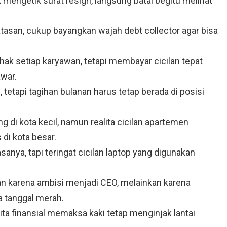
engetik surat resign, langsung batal begitu melihat
 atasan, cukup bayangkan wajah debt collector agar bisa
 hak setiap karyawan, tetapi membayar cicilan tepat
awar.
h, tetapi tagihan bulanan harus tetap berada di posisi
ng di kota kecil, namun realita cicilan apartemen
di kota besar.
anya, tapi teringat cicilan laptop yang digunakan
kan karena ambisi menjadi CEO, melainkan karena
a tanggal merah.
lita finansial memaksa kaki tetap menginjak lantai