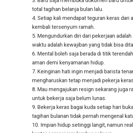
3. Baru saja membuka dokumen baru untuk m
total tagihan belanja bulan lalu.
4. Setiap kali mendapat teguran keras dari
kembali tersenyum ramah.
5. Mengundurkan diri dari pekerjaan adalah
waktu adalah kewajiban yang tidak bisa dit
6. Mental boleh saja berada di titik terenda
aman demi kenyamanan hidup.
7. Keinginan hati ingin menjadi barista tena
mengharuskan tetap menjadi pekerja keras 
8. Mau mengajukan resign sekarang juga ras
untuk bekerja saja belum lunas.
9. Bekerja keras bagai kuda setiap hari bu
tagihan bulanan tidak pernah mengenal kat
10. Impian hidup setinggi langit, namun rea