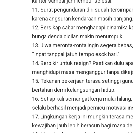
kantor sampai jam lembur selesai.
11. Surat pengunduran diri sudah tersimpan 
karena angsuran kendaraan masih panjang
12. Bersikap sabar menghadapi dinamika kan
bunga denda cicilan makin menumpuk.
13. Jiwa meronta-ronta ingin segera bebas
“Ingat tanggal jatuh tempo esok hari.”
14. Berpikir untuk resign? Pastikan dulu a
menghidupi masa menganggur tanpa dikeja
15. Tekanan pekerjaan terasa setinggi gu
bertahan demi kelangsungan hidup.
16. Setiap kali semangat kerja mulai hilan
selalu berhasil menjadi pemicu motivasi in
17. Lingkungan kerja ini mungkin terasa me
kewajiban jauh lebih beracun bagi masa de