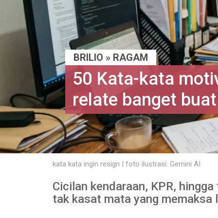
BRILIO
»
RAGAM
50 Kata-kata motiv
relate banget buat
kata kata ingin resign | foto ilustrasi: Gemini AI
Cicilan kendaraan, KPR, hingga 
tak kasat mata yang memaksa l