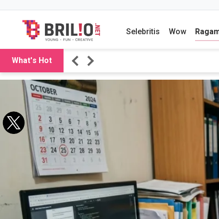
Selebritis
Wow
Raga
What's Hot