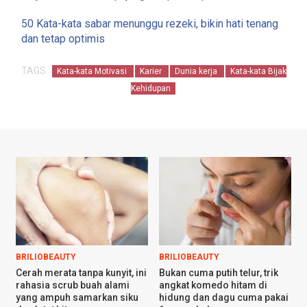
50 Kata-kata sabar menunggu rezeki, bikin hati tenang
dan tetap optimis
TAGS
Kata-kata Motivasi
Karier
Dunia kerja
Kata-kata Bijak
Kehidupan
BRILIOBEAUTY
BRILIOBEAUTY
Cerah merata tanpa kunyit, ini
Bukan cuma putih telur, trik
rahasia scrub buah alami
angkat komedo hitam di
yang ampuh samarkan siku
hidung dan dagu cuma pakai