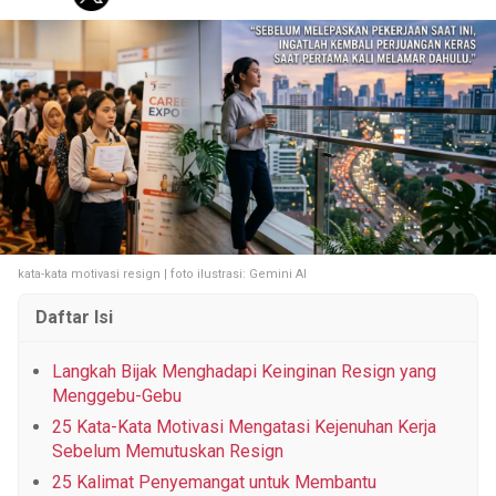
KOREA
KUIS
FASHION
PERSONAL FINANCE
PESTA BOLA
Tentang Brilio
Iklan
Hak Cipta
Kode Etik
Kontak
Privasi
Karir
Site Map
kata-kata motivasi resign | foto ilustrasi: Gemini AI
© 2026 Brilio.net KLY KapanLagi Youniverse All Right Reserved
Daftar Isi
Langkah Bijak Menghadapi Keinginan Resign yang
Menggebu-Gebu
25 Kata-Kata Motivasi Mengatasi Kejenuhan Kerja
Sebelum Memutuskan Resign
25 Kalimat Penyemangat untuk Membantu