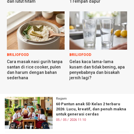
dan lutut hitam
1 rempah dapur
BRILIOFOOD
BRILIOFOOD
Cara masak nasi gurih tanpa
Gelas kaca lama-lama
santan di rice cooker, pulen
kusam dan tidak bening, apa
dan harum dengan bahan
penyebabnya dan bisakah
sederhana
jernih lagi?
Ragam
60 Pantun anak SD Kelas 2 terbaru
2026: Lucu, kreatif, dan penuh makna
untuk generasi cerdas
05 / 05 / 2026 11:10