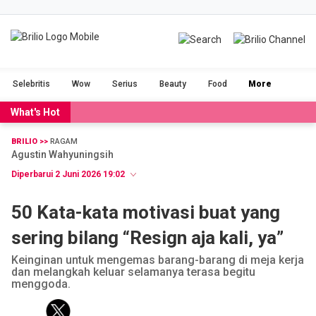
BRILIOFOOD
BRILIOBEAUTY
Selebritis
Wow
Serius
Beauty
Food
More
CINTA
NGAKAK
What's Hot
DUH
FILM
BRILIO >>
RAGAM
Agustin Wahyuningsih
GADGET
JALAN-JALAN
Diperbarui 2 Juni 2026 19:02
OLAHRAGA
POPULAR
50 Kata-kata motivasi buat yang
sering bilang “Resign aja kali, ya”
SERIUS
STORIES
Keinginan untuk mengemas barang-barang di meja kerja
dan melangkah keluar selamanya terasa begitu
menggoda.
VIDEO
RAGAM