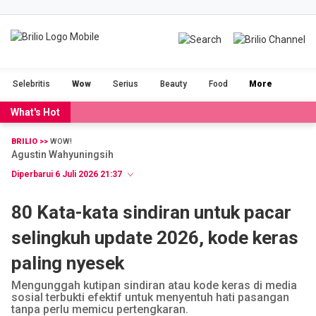
BRILIOFOOD
BRILIOBEAUTY
Selebritis
Wow
Serius
Beauty
Food
More
CINTA
NGAKAK
What's Hot
DUH
FILM
BRILIO >>
WOW!
Agustin Wahyuningsih
GADGET
JALAN-JALAN
Diperbarui 6 Juli 2026 21:37
OLAHRAGA
POPULAR
80 Kata-kata sindiran untuk pacar
selingkuh update 2026, kode keras
SERIUS
STORIES
paling nyesek
VIDEO
RAGAM
Mengunggah kutipan sindiran atau kode keras di media
sosial terbukti efektif untuk menyentuh hati pasangan
tanpa perlu memicu pertengkaran.