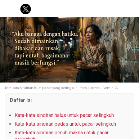
KOREA
KUIS
FASHION
PERSONAL FINANCE
PESTA BOLA
Tentang Brilio
Iklan
Hak Cipta
Kode Etik
Kontak
Privasi
Karir
Site Map
© 2026 Brilio.net KLY KapanLagi Youniverse All Right Reserved
kata kata sindiran buat pacar yang selingkuh | foto ilustrasi: Gemini AI
Daftar Isi
Kata-kata sindiran halus untuk pacar selingkuh
Kata-kata sindiran pedas untuk pacar selingkuh
Kata-kata sindiran penuh makna untuk pacar