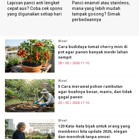
Lapisan panci anti lengket
Panci enamel atau stainless,
cepat aus? Coba cek spons
mana yang lebih mudah
yang digunakan setiap hari
tampak gosong? Simak
perbedaannya
Wow!
Cara budidaya tomat cherry mini di
pot agar panen banyak meski lahan
sempit
28 / 05 / 2026 11:10
Wow!
5 Cara merawat pohon rambutan
agar buahnya besar, manis, dan tidak
gagal panen
20 / 05 / 2026 11:10
Wow!
120 Kata-kata bijak untuk orang yang
membenci kita update 2026, elegan
dan menohok tanpa emosi