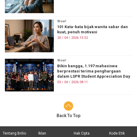
Wow!
101 Kata-kata bijak wanita sabar dan
kuat, penuh motivasi
20 / 04 / 2026 15:52
Wow!
Bikin bangga, 1.197 mahasiswa
berprestasi terima penghargaan
dalam LSPR Student Appreciation Day
03 / 04 / 2026 08:11
Back To Top
Tentang Brilio
Iklan
Hak Cipta
Kode Etik