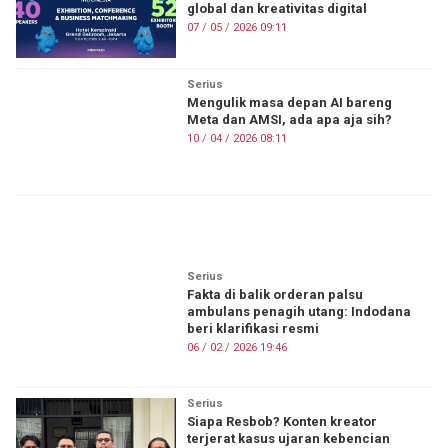
global dan kreativitas digital
07 / 05 / 2026 09:11
Serius
Mengulik masa depan AI bareng
Meta dan AMSI, ada apa aja sih?
10 / 04 / 2026 08:11
ON FIRE
Serius
Fakta di balik orderan palsu
ambulans penagih utang: Indodana
beri klarifikasi resmi
06 / 02 / 2026 19:46
Serius
Siapa Resbob? Konten kreator
terjerat kasus ujaran kebencian