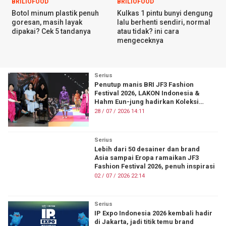
BRILIOFOOD
BRILIOFOOD
Botol minum plastik penuh
Kulkas 1 pintu bunyi dengung
goresan, masih layak
lalu berhenti sendiri, normal
dipakai? Cek 5 tandanya
atau tidak? ini cara
mengeceknya
Serius
Penutup manis BRI JF3 Fashion
Festival 2026, LAKON Indonesia &
Hahm Eun-jung hadirkan Koleksi
"HARSA"
28 / 07 / 2026 14:11
Serius
Lebih dari 50 desainer dan brand
Asia sampai Eropa ramaikan JF3
Fashion Festival 2026, penuh inspirasi
02 / 07 / 2026 22:14
Serius
IP Expo Indonesia 2026 kembali hadir
di Jakarta, jadi titik temu brand