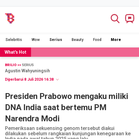
BRILIOFOOD
BRILIOBEAUTY
Selebritis
Wow
Serius
Beauty
Food
More
CINTA
NGAKAK
What's Hot
DUH
FILM
BRILIO >>
SERIUS
Agustin Wahyuningsih
GADGET
JALAN-JALAN
Diperbarui 8 Juli 2026 16:38
OLAHRAGA
POPULAR
Presiden Prabowo mengaku miliki
DNA India saat bertemu PM
SERIUS
STORIES
Narendra Modi
VIDEO
RAGAM
Pemeriksaan sekuensing genom tersebut diakui
dilakukan sebelum rangkaian kunjungan kenegaraan ke
India pada awal tahun 2025 yang lalu.