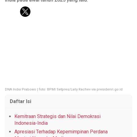
KOREA
KUIS
FASHION
PERSONAL FINANCE
PESTA BOLA
Tentang Brilio
Iklan
Hak Cipta
Kode Etik
Kontak
Privasi
Karir
Site Map
© 2026 Brilio.net KLY KapanLagi Youniverse All Right Reserved
DNA India Prabowo | foto: BPMI Setpres/Laily Rachev via presidenri.go.id
Daftar Isi
Kemitraan Strategis dan Nilai Demokrasi
Indonesia-India
Apresiasi Terhadap Kepemimpinan Perdana