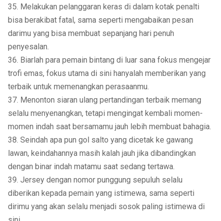
35. Melakukan pelanggaran keras di dalam kotak penalti
bisa berakibat fatal, sama seperti mengabaikan pesan
darimu yang bisa membuat sepanjang hari penuh
penyesalan.
36. Biarlah para pemain bintang di luar sana fokus mengejar
trofi emas, fokus utama di sini hanyalah memberikan yang
terbaik untuk memenangkan perasaanmu.
37. Menonton siaran ulang pertandingan terbaik memang
selalu menyenangkan, tetapi mengingat kembali momen-
momen indah saat bersamamu jauh lebih membuat bahagia.
38. Seindah apa pun gol salto yang dicetak ke gawang
lawan, keindahannya masih kalah jauh jika dibandingkan
dengan binar indah matamu saat sedang tertawa.
39. Jersey dengan nomor punggung sepuluh selalu
diberikan kepada pemain yang istimewa, sama seperti
dirimu yang akan selalu menjadi sosok paling istimewa di
sini.