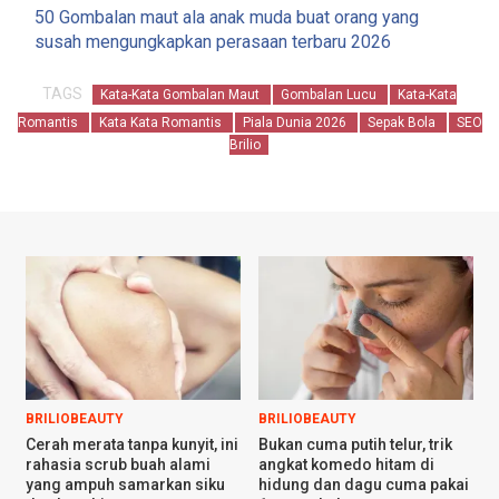
50 Gombalan maut ala anak muda buat orang yang
susah mengungkapkan perasaan terbaru 2026
TAGS
Kata-Kata Gombalan Maut
Gombalan Lucu
Kata-Kata
Romantis
Kata Kata Romantis
Piala Dunia 2026
Sepak Bola
SEO
Brilio
BRILIOBEAUTY
BRILIOBEAUTY
Cerah merata tanpa kunyit, ini
Bukan cuma putih telur, trik
rahasia scrub buah alami
angkat komedo hitam di
yang ampuh samarkan siku
hidung dan dagu cuma pakai