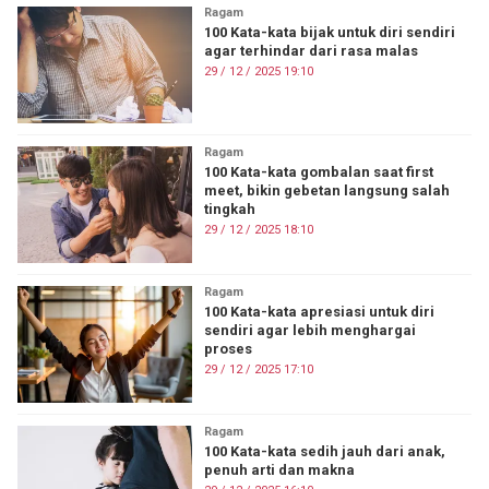
Ragam
100 Kata-kata bijak untuk diri sendiri
agar terhindar dari rasa malas
29 / 12 / 2025 19:10
Ragam
100 Kata-kata gombalan saat first
meet, bikin gebetan langsung salah
tingkah
29 / 12 / 2025 18:10
Ragam
100 Kata-kata apresiasi untuk diri
sendiri agar lebih menghargai
proses
29 / 12 / 2025 17:10
Ragam
100 Kata-kata sedih jauh dari anak,
penuh arti dan makna