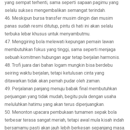
yang sempat terhenti, sama seperti sapaan pagimu yang
selalu sukses mengembalikan semangat terindah.
46. Meskipun bursa transfer musim dingin dan musim
panas sudah resmi ditutup, pintu di hati ini akan selalu
terbuka lebar khusus untuk menyambutmu.
47. Menggiring bola melewati kepungan pemain lawan
membutuhkan fokus yang tinggi, sama seperti menjaga
sebuah komitmen hubungan agar tetap berjalan harmonis.
48. Trofi juara dari bahan logam mungkin bisa berdebu
seiring waktu berjalan, tetapi ketulusan cinta yang
ditawarkan tidak akan pernah pudar oleh zaman.
49. Perjalanan panjang menuju babak final membutuhkan
perjuangan yang tidak mudah, begitu pula dengan usaha
meluluhkan hatimu yang akan terus diperjuangkan.
50. Menonton upacara pembukaan turnamen sepak bola
terbesar terasa sangat meriah, tetapi awal mula kisah indah
bersamamu pasti akan jauh lebih berkesan sepanjang masa.