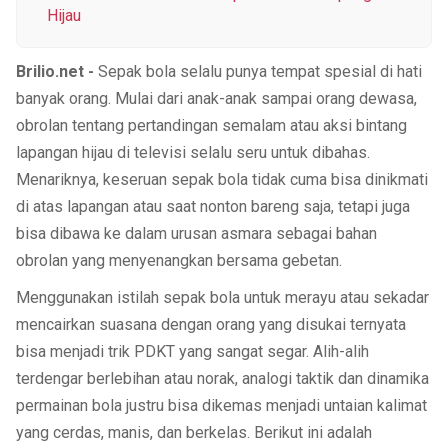
Hijau
Brilio.net -
Sepak bola selalu punya tempat spesial di hati
banyak orang. Mulai dari anak-anak sampai orang dewasa,
obrolan tentang pertandingan semalam atau aksi bintang
lapangan hijau di televisi selalu seru untuk dibahas.
Menariknya, keseruan sepak bola tidak cuma bisa dinikmati
di atas lapangan atau saat nonton bareng saja, tetapi juga
bisa dibawa ke dalam urusan asmara sebagai bahan
obrolan yang menyenangkan bersama gebetan.
Menggunakan istilah sepak bola untuk merayu atau sekadar
mencairkan suasana dengan orang yang disukai ternyata
bisa menjadi trik PDKT yang sangat segar. Alih-alih
terdengar berlebihan atau norak, analogi taktik dan dinamika
permainan bola justru bisa dikemas menjadi untaian kalimat
yang cerdas, manis, dan berkelas. Berikut ini adalah