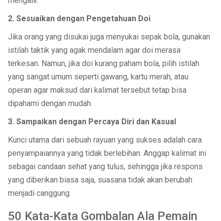
mengalir.
2. Sesuaikan dengan Pengetahuan Doi
Jika orang yang disukai juga menyukai sepak bola, gunakan
istilah taktik yang agak mendalam agar doi merasa
terkesan. Namun, jika doi kurang paham bola, pilih istilah
yang sangat umum seperti gawang, kartu merah, atau
operan agar maksud dari kalimat tersebut tetap bisa
dipahami dengan mudah.
3. Sampaikan dengan Percaya Diri dan Kasual
Kunci utama dari sebuah rayuan yang sukses adalah cara
penyampaiannya yang tidak berlebihan. Anggap kalimat ini
sebagai candaan sehat yang tulus, sehingga jika respons
yang diberikan biasa saja, suasana tidak akan berubah
menjadi canggung.
50 Kata-Kata Gombalan Ala Pemain