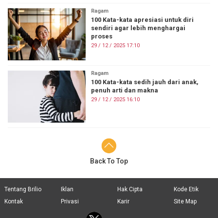
Ragam
100 Kata-kata apresiasi untuk diri
sendiri agar lebih menghargai
proses
29 / 12 / 2025 17:10
Ragam
100 Kata-kata sedih jauh dari anak,
penuh arti dan makna
29 / 12 / 2025 16:10
Back To Top
Tentang Brilio
Iklan
Hak Cipta
Kode Etik
Kontak
Privasi
Karir
Site Map