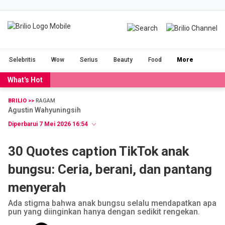
BRILIOFOOD
BRILIOBEAUTY
Selebritis
Wow
Serius
Beauty
Food
More
CINTA
NGAKAK
What's Hot
DUH
FILM
BRILIO >>
RAGAM
Agustin Wahyuningsih
GADGET
JALAN-JALAN
Diperbarui 7 Mei 2026 16:54
OLAHRAGA
POPULAR
30 Quotes caption TikTok anak
bungsu: Ceria, berani, dan pantang
SERIUS
STORIES
menyerah
VIDEO
RAGAM
Ada stigma bahwa anak bungsu selalu mendapatkan apa
pun yang diinginkan hanya dengan sedikit rengekan.