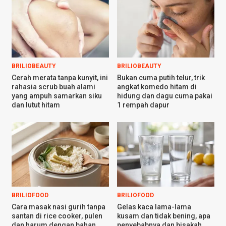
BRILIOBEAUTY
BRILIOBEAUTY
Cerah merata tanpa kunyit, ini
Bukan cuma putih telur, trik
rahasia scrub buah alami
angkat komedo hitam di
yang ampuh samarkan siku
hidung dan dagu cuma pakai
dan lutut hitam
1 rempah dapur
BRILIOFOOD
BRILIOFOOD
Cara masak nasi gurih tanpa
Gelas kaca lama-lama
santan di rice cooker, pulen
kusam dan tidak bening, apa
dan harum dengan bahan
penyebabnya dan bisakah