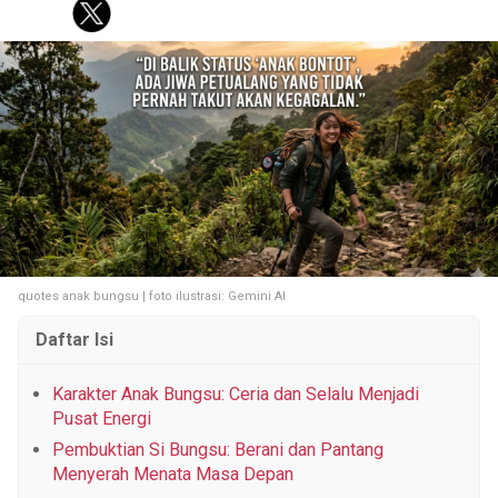
KOREA
KUIS
FASHION
PERSONAL FINANCE
PESTA BOLA
Tentang Brilio
Iklan
Hak Cipta
Kode Etik
Kontak
Privasi
Karir
Site Map
© 2026 Brilio.net KLY KapanLagi Youniverse All Right Reserved
quotes anak bungsu | foto ilustrasi: Gemini AI
Daftar Isi
Karakter Anak Bungsu: Ceria dan Selalu Menjadi
Pusat Energi
Pembuktian Si Bungsu: Berani dan Pantang
Menyerah Menata Masa Depan