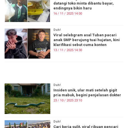
datangi toko minta dibantu bayar,
endingnya bikin haru
16 / 11 / 2025 14:00
Duh!
Viral selebgram asal Tuban pacari
anak SMP berujung tuai hujatan, kini
klarifikasi sebut cuma konten
13 / 11 / 2025 14:30
ON FIRE
Duh!
Insiden unik, ular mati setelah gigit
pria mabuk, begini penjelasan dokter
23 / 10 / 2025 23:10
Duh!
Cari kerja sulit, viral ribuan pencari