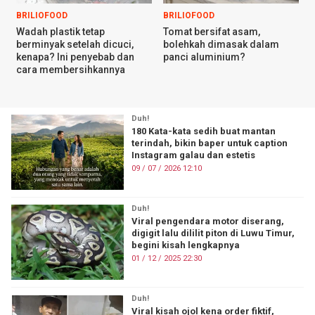
BRILIOFOOD
BRILIOFOOD
Wadah plastik tetap
Tomat bersifat asam,
berminyak setelah dicuci,
bolehkah dimasak dalam
kenapa? Ini penyebab dan
panci aluminium?
cara membersihkannya
Duh!
180 Kata-kata sedih buat mantan
terindah, bikin baper untuk caption
Instagram galau dan estetis
09 / 07 / 2026 12:10
Duh!
Viral pengendara motor diserang,
digigit lalu dililit piton di Luwu Timur,
begini kisah lengkapnya
01 / 12 / 2025 22:30
Duh!
Viral kisah ojol kena order fiktif,