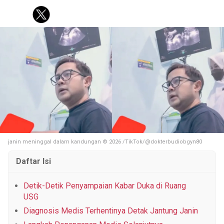
KOREA
KUIS
FASHION
PERSONAL FINANCE
PESTA BOLA
Tentang Brilio
Iklan
Hak Cipta
Kode Etik
Kontak
Privasi
Karir
Site Map
© 2026 Brilio.net KLY KapanLagi Youniverse All Right Reserved
janin meninggal dalam kandungan © 2026 /TikTok/@dokterbudiobgyn80
Daftar Isi
Detik-Detik Penyampaian Kabar Duka di Ruang
USG
Diagnosis Medis Terhentinya Detak Jantung Janin