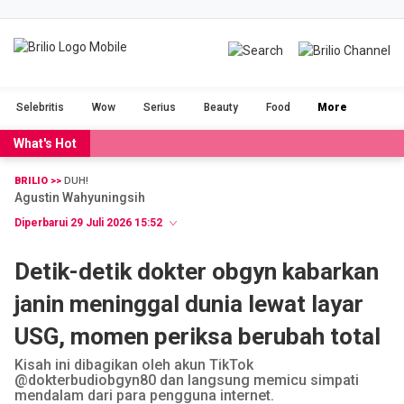
BRILIOFOOD
BRILIOBEAUTY
Selebritis
Wow
Serius
Beauty
Food
More
CINTA
NGAKAK
What's Hot
DUH
FILM
BRILIO >>
DUH!
Agustin Wahyuningsih
GADGET
JALAN-JALAN
Diperbarui 29 Juli 2026 15:52
OLAHRAGA
POPULAR
Detik-detik dokter obgyn kabarkan
janin meninggal dunia lewat layar
SERIUS
STORIES
USG, momen periksa berubah total
VIDEO
RAGAM
Kisah ini dibagikan oleh akun TikTok
@dokterbudiobgyn80 dan langsung memicu simpati
mendalam dari para pengguna internet.