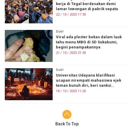
kerja di Tegal berdesakan demi
lamar lowongan di pabrik sepatu
22 / 10 / 2025 17:30
Duh!
Viral ada plester bekas dalam lauk
tahu menu MBG di SD Sukabumi,
begini penampakannya
21 / 10 / 2025 21:30
Duh!
Universitas Udayana klarifikasi
ucapan nirempati mahasiswa ejek
teman bunuh diri, beri sanksi
akademis
18 / 10 / 2025 11:20
Back To Top