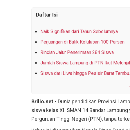
Daftar Isi
Naik Signifikan dari Tahun Sebelumnya
BRILIO
»
WOW!
Perjuangan di Balik Kelulusan 100 Persen
Hebat! 284 Siswa
Rincian Jalur Penerimaan 284 Siswa
ke PTN 2026, temb
Jumlah Siswa Lampung di PTN Ikut Melonja
Siswa dari Liwa hingga Pesisir Barat Tembu
Brilio.net -
Dunia pendidikan Provinsi Lamp
siswa kelas XII SMAN 14 Bandar Lampung y
Perguruan Tinggi Negeri (PTN), tanpa terkec