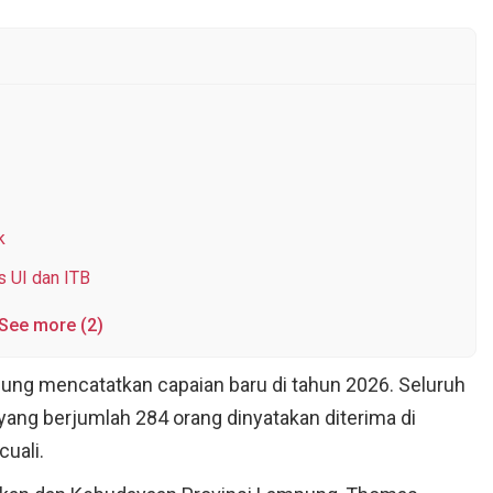
 SMAN 14 Bandar Lampung l
us UI hingga ITB
k
s UI dan ITB
See more (2)
ung mencatatkan capaian baru di tahun 2026. Seluruh
ang berjumlah 284 orang dinyatakan diterima di
uali.