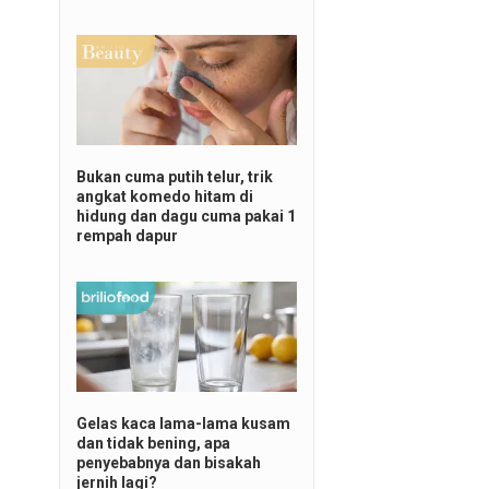
olos 100 persen
Bukan cuma putih telur, trik
angkat komedo hitam di
hidung dan dagu cuma pakai 1
rempah dapur
Gelas kaca lama-lama kusam
dan tidak bening, apa
penyebabnya dan bisakah
jernih lagi?