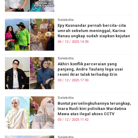
Selebritis
Epy Kusnandar pernah bercita-cita
umrah sebelum meninggal, Karina
Ranau ungkap sudah siapkan kejutan
04 / 12 / 2025 14:30
Selebritis
Akhiri konflik perceraian yang
panjang, Andre Taulany lega usai
resmi ikrar talak terhadap Erin
03 / 12 / 2025 17:30
Selebritis
Buntut perselingkuhannya terungkap,
Inara Rusli kini polisikan Wardatina
Mawa atas ilegal akses CCTV
03 / 12 / 2025 11:42
Selebritis