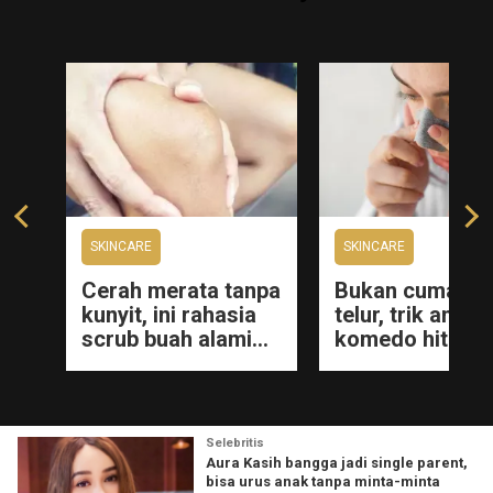
SKINCARE
SKINCARE
Cerah merata tanpa
Bukan cuma put
kunyit, ini rahasia
telur, trik angka
scrub buah alami
komedo hitam d
ti
yang ampuh
hidung dan dag
tu
samarkan siku dan
cuma pakai 1
lutut hitam
rempah dapur
Selebritis
Aura Kasih bangga jadi single parent,
bisa urus anak tanpa minta-minta