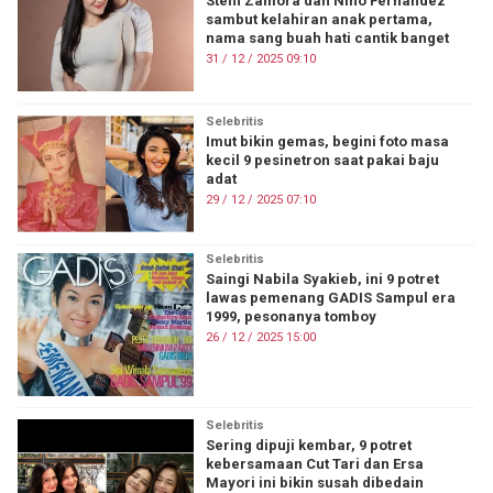
Steffi Zamora dan Nino Fernandez
sambut kelahiran anak pertama,
nama sang buah hati cantik banget
31 / 12 / 2025 09:10
Selebritis
Imut bikin gemas, begini foto masa
kecil 9 pesinetron saat pakai baju
adat
29 / 12 / 2025 07:10
Selebritis
Saingi Nabila Syakieb, ini 9 potret
lawas pemenang GADIS Sampul era
1999, pesonanya tomboy
26 / 12 / 2025 15:00
Selebritis
Sering dipuji kembar, 9 potret
kebersamaan Cut Tari dan Ersa
Mayori ini bikin susah dibedain