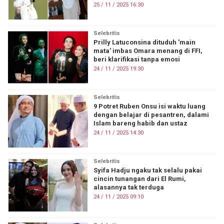
25 / 11 / 2025 16:30
Selebritis
Prilly Latuconsina dituduh 'main
mata' imbas Omara menang di FFI,
beri klarifikasi tanpa emosi
24 / 11 / 2025 19:30
Selebritis
9 Potret Ruben Onsu isi waktu luang
dengan belajar di pesantren, dalami
Islam bareng habib dan ustaz
24 / 11 / 2025 14:30
Selebritis
Syifa Hadju ngaku tak selalu pakai
cincin tunangan dari El Rumi,
alasannya tak terduga
24 / 11 / 2025 09:10