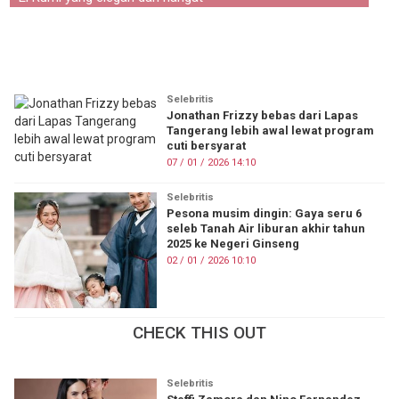
KOREA
KUIS
TOP 10
FASHION
PERSONAL FINANCE
Selebritis
PESTA BOLA
Jonathan Frizzy bebas dari Lapas
Tangerang lebih awal lewat program
cuti bersyarat
Tentang Brilio
Iklan
Hak Cipta
Kode Etik
07 / 01 / 2026 14:10
Kontak
Privasi
Karir
Site Map
Selebritis
Pesona musim dingin: Gaya seru 6
seleb Tanah Air liburan akhir tahun
© 2026 Brilio.net KLY KapanLagi Youniverse All Right Reserved
2025 ke Negeri Ginseng
02 / 01 / 2026 10:10
CHECK THIS OUT
Selebritis