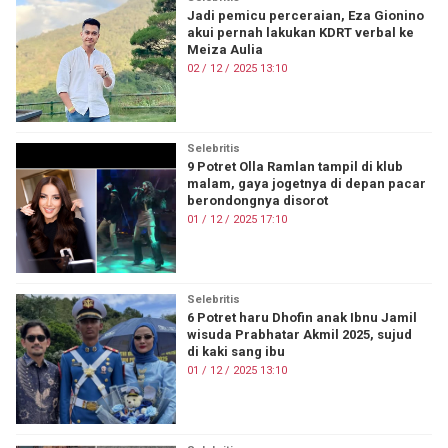
Jadi pemicu perceraian, Eza Gionino
akui pernah lakukan KDRT verbal ke
Meiza Aulia
02 / 12 / 2025 13:10
Selebritis
9 Potret Olla Ramlan tampil di klub
malam, gaya jogetnya di depan pacar
berondongnya disorot
01 / 12 / 2025 17:10
Selebritis
6 Potret haru Dhofin anak Ibnu Jamil
wisuda Prabhatar Akmil 2025, sujud
di kaki sang ibu
01 / 12 / 2025 13:10