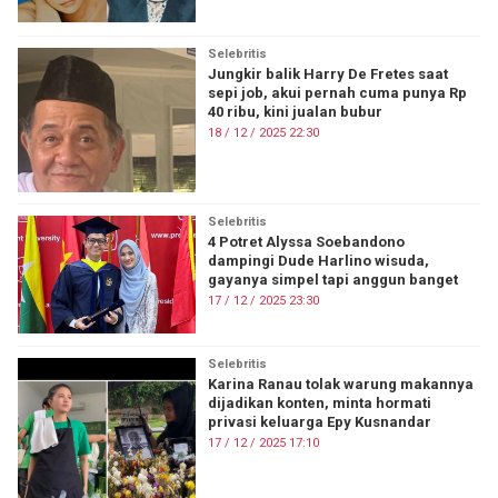
Selebritis
Jungkir balik Harry De Fretes saat
sepi job, akui pernah cuma punya Rp
40 ribu, kini jualan bubur
18 / 12 / 2025 22:30
Selebritis
4 Potret Alyssa Soebandono
dampingi Dude Harlino wisuda,
gayanya simpel tapi anggun banget
17 / 12 / 2025 23:30
Selebritis
Karina Ranau tolak warung makannya
dijadikan konten, minta hormati
privasi keluarga Epy Kusnandar
17 / 12 / 2025 17:10