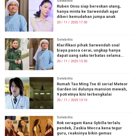
Selebritis
Ruben Onsu siap bereskan utang,
hanya minta ke Sarwendah agar
diberi kemudahan jumpa anak
20 / 11 / 2025 17:30
Selebritis
Klarifikasi pihak Sarwendah soal
biaya pasca cerai, ungkap hanya
dapat uang saku terbatas selama
nikah
20 / 11 / 2025 13:30
Selebritis
Rumah Tao Ming Tse di serial Meteor
Garden ini dulunya mansion mewah,
9 potretnya kini terbengkalai
20 / 11 / 2025 13:10
Selebritis
Rok seragam Kana Sybilla terlalu
pendek, Zaskia Mecca kena tegur
guru, reaksinya bikin gemas