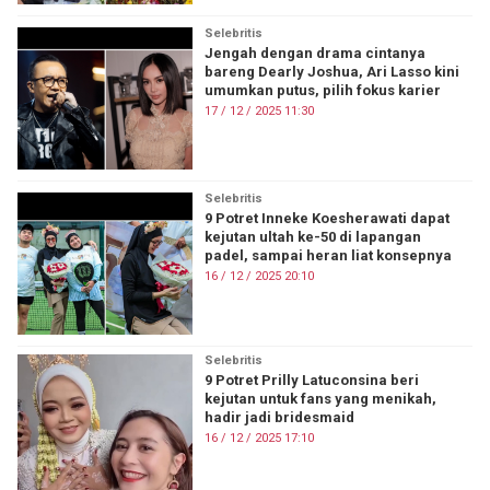
Selebritis
Jengah dengan drama cintanya
bareng Dearly Joshua, Ari Lasso kini
umumkan putus, pilih fokus karier
17 / 12 / 2025 11:30
Selebritis
9 Potret Inneke Koesherawati dapat
kejutan ultah ke-50 di lapangan
padel, sampai heran liat konsepnya
16 / 12 / 2025 20:10
Selebritis
9 Potret Prilly Latuconsina beri
kejutan untuk fans yang menikah,
hadir jadi bridesmaid
16 / 12 / 2025 17:10