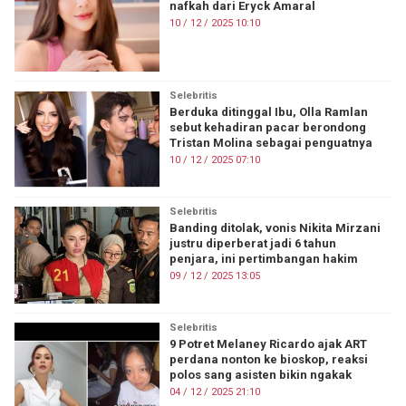
nafkah dari Eryck Amaral
10 / 12 / 2025 10:10
Selebritis
Berduka ditinggal Ibu, Olla Ramlan
sebut kehadiran pacar berondong
Tristan Molina sebagai penguatnya
10 / 12 / 2025 07:10
Selebritis
Banding ditolak, vonis Nikita Mirzani
justru diperberat jadi 6 tahun
penjara, ini pertimbangan hakim
09 / 12 / 2025 13:05
Selebritis
9 Potret Melaney Ricardo ajak ART
perdana nonton ke bioskop, reaksi
polos sang asisten bikin ngakak
04 / 12 / 2025 21:10