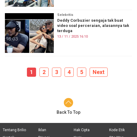
Selebritis
Deddy Corbuzier sengaja tak buat
video soal perceraian, alasannya tak
terduga
13 / 11 / 2025 16:10
1
2
3
4
5
Next
Back To Top
Tentang Brilio
Iklan
Hak Cipta
Kode Etik