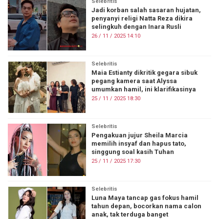
Selebritis
Jadi korban salah sasaran hujatan,
penyanyi religi Natta Reza dikira
selingkuh dengan Inara Rusli
26 / 11 / 2025 14:10
Selebritis
Maia Estianty dikritik gegara sibuk
pegang kamera saat Alyssa
umumkan hamil, ini klarifikasinya
25 / 11 / 2025 18:30
Selebritis
Pengakuan jujur Sheila Marcia
memilih insyaf dan hapus tato,
singgung soal kasih Tuhan
25 / 11 / 2025 17:30
Selebritis
Luna Maya tancap gas fokus hamil
tahun depan, bocorkan nama calon
anak, tak terduga banget