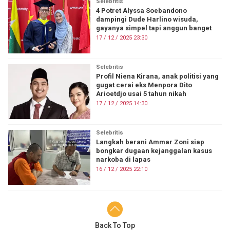
Selebritis
4 Potret Alyssa Soebandono
dampingi Dude Harlino wisuda,
gayanya simpel tapi anggun banget
17 / 12 / 2025 23:30
Selebritis
Profil Niena Kirana, anak politisi yang
gugat cerai eks Menpora Dito
Arioetdjo usai 5 tahun nikah
17 / 12 / 2025 14:30
Selebritis
Langkah berani Ammar Zoni siap
bongkar dugaan kejanggalan kasus
narkoba di lapas
16 / 12 / 2025 22:10
Back To Top