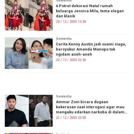
Selebritis
6 Potret dekorasi Natal rumah
keluarga Jessica Mila, tema elegan
dan klasik
23 / 12 / 2025 13:30
Selebritis
Cerita Kenny Austin jadi suami siaga,
bersyukur Amanda Manopo tak
ngidam aneh-aneh
22 / 12 / 2025 22:30
ON FIRE
Selebritis
Ammar Zoni bicara dugaan
kekerasan saat interogasi agar mau
mengaku edarkan narkoba di dalam
rutan
21 / 12 / 2025 22:00