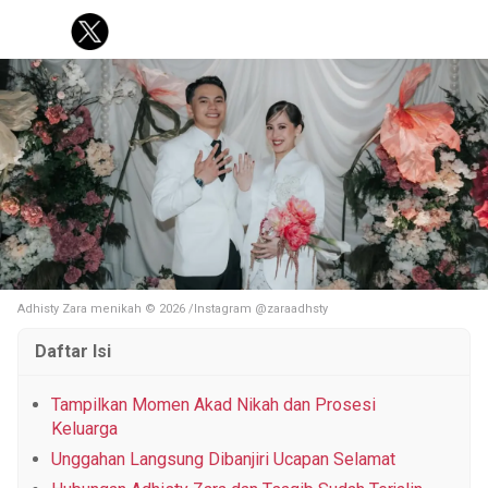
KOREA
KUIS
FASHION
PERSONAL FINANCE
PESTA BOLA
Tentang Brilio
Iklan
Hak Cipta
Kode Etik
Kontak
Privasi
Karir
Site Map
© 2026 Brilio.net KLY KapanLagi Youniverse All Right Reserved
Adhisty Zara menikah © 2026 /Instagram @zaraadhsty
Daftar Isi
Tampilkan Momen Akad Nikah dan Prosesi
Keluarga
Unggahan Langsung Dibanjiri Ucapan Selamat