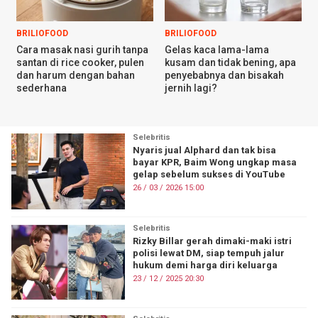
BRILIOFOOD
BRILIOFOOD
Cara masak nasi gurih tanpa
Gelas kaca lama-lama
santan di rice cooker, pulen
kusam dan tidak bening, apa
dan harum dengan bahan
penyebabnya dan bisakah
sederhana
jernih lagi?
Selebritis
Nyaris jual Alphard dan tak bisa
bayar KPR, Baim Wong ungkap masa
gelap sebelum sukses di YouTube
26 / 03 / 2026 15:00
Selebritis
Rizky Billar gerah dimaki-maki istri
polisi lewat DM, siap tempuh jalur
hukum demi harga diri keluarga
23 / 12 / 2025 20:30