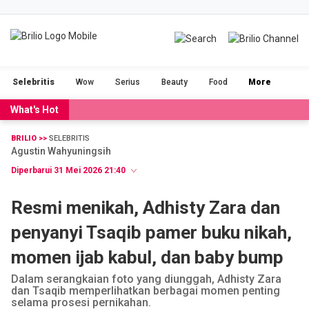
BRILIOFOOD
BRILIOBEAUTY
Selebritis
Wow
Serius
Beauty
Food
More
CINTA
NGAKAK
What's Hot
DUH
FILM
BRILIO >>
SELEBRITIS
Agustin Wahyuningsih
GADGET
JALAN-JALAN
Diperbarui 31 Mei 2026 21:40
OLAHRAGA
POPULAR
Resmi menikah, Adhisty Zara dan
penyanyi Tsaqib pamer buku nikah,
SERIUS
STORIES
momen ijab kabul, dan baby bump
VIDEO
RAGAM
Dalam serangkaian foto yang diunggah, Adhisty Zara
dan Tsaqib memperlihatkan berbagai momen penting
selama prosesi pernikahan.