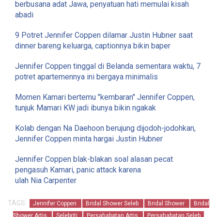
berbusana adat Jawa, penyatuan hati memulai kisah
abadi
9 Potret Jennifer Coppen dilamar Justin Hubner saat
dinner bareng keluarga, captionnya bikin baper
Jennifer Coppen tinggal di Belanda sementara waktu, 7
potret apartemennya ini bergaya minimalis
Momen Kamari bertemu "kembaran" Jennifer Coppen,
tunjuk Mamari KW jadi ibunya bikin ngakak
Kolab dengan Na Daehoon berujung dijodoh-jodohkan,
Jennifer Coppen minta hargai Justin Hubner
Jennifer Coppen blak-blakan soal alasan pecat
pengasuh Kamari, panic attack karena
ulah Nia Carpenter
TAGS
Jennifer Coppen
Bridal Shower Seleb
Bridal Shower
Bridal
Shower Artis
Selebriti
Persahabatan Artis
Persahabatan Seleb