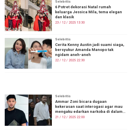
Selebritis
6 Potret dekorasi Natal rumah
keluarga Jessica Mila, tema elegan
dan klasik
23 / 12 / 2025 13:30
Selebritis
Cerita Kenny Austin jadi suami siaga,
bersyukur Amanda Manopo tak
ngidam aneh-aneh
22 / 12 / 2025 22:30
ON FIRE
Selebritis
Ammar Zoni bicara dugaan
kekerasan saat interogasi agar mau
mengaku edarkan narkoba di dalam
rutan
21 / 12 / 2025 22:00