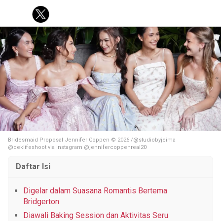
KOREA
KUIS
FASHION
PERSONAL FINANCE
PESTA BOLA
Tentang Brilio
Iklan
Hak Cipta
Kode Etik
Kontak
Privasi
Karir
Site Map
© 2026 Brilio.net KLY KapanLagi Youniverse All Right Reserved
Bridesmaid Proposal Jennifer Coppen © 2026 /@studiobyjeima
@ceklifeshoot via Instagram @jennifercoppenreal20
Daftar Isi
Digelar dalam Suasana Romantis Bertema
Bridgerton
Diawali Baking Session dan Aktivitas Seru