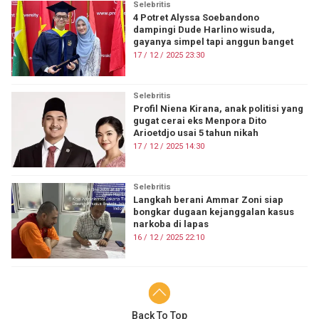
Selebritis
4 Potret Alyssa Soebandono
dampingi Dude Harlino wisuda,
gayanya simpel tapi anggun banget
17 / 12 / 2025 23:30
Selebritis
Profil Niena Kirana, anak politisi yang
gugat cerai eks Menpora Dito
Arioetdjo usai 5 tahun nikah
17 / 12 / 2025 14:30
Selebritis
Langkah berani Ammar Zoni siap
bongkar dugaan kejanggalan kasus
narkoba di lapas
16 / 12 / 2025 22:10
Back To Top