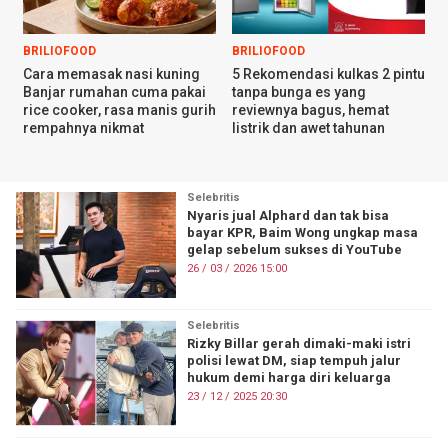
BRILIOFOOD
BRILIOFOOD
Cara memasak nasi kuning
5 Rekomendasi kulkas 2 pintu
Banjar rumahan cuma pakai
tanpa bunga es yang
rice cooker, rasa manis gurih
reviewnya bagus, hemat
rempahnya nikmat
listrik dan awet tahunan
Selebritis
Nyaris jual Alphard dan tak bisa
bayar KPR, Baim Wong ungkap masa
gelap sebelum sukses di YouTube
26 / 03 / 2026 15:00
Selebritis
Rizky Billar gerah dimaki-maki istri
polisi lewat DM, siap tempuh jalur
hukum demi harga diri keluarga
23 / 12 / 2025 20:30