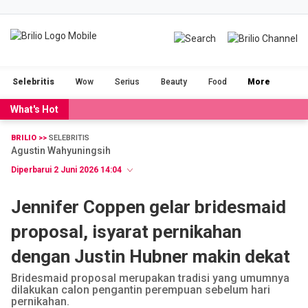
BRILIOFOOD
BRILIOBEAUTY
Selebritis
Wow
Serius
Beauty
Food
More
CINTA
NGAKAK
What's Hot
DUH
FILM
BRILIO >>
SELEBRITIS
Agustin Wahyuningsih
GADGET
JALAN-JALAN
Diperbarui 2 Juni 2026 14:04
OLAHRAGA
POPULAR
Jennifer Coppen gelar bridesmaid
proposal, isyarat pernikahan
SERIUS
STORIES
dengan Justin Hubner makin dekat
VIDEO
RAGAM
Bridesmaid proposal merupakan tradisi yang umumnya
dilakukan calon pengantin perempuan sebelum hari
pernikahan.