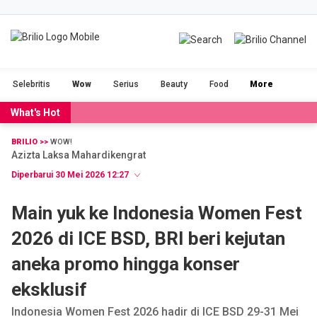
BRILIOFOOD
BRILIOBEAUTY
Selebritis
Wow
Serius
Beauty
Food
More
CINTA
NGAKAK
What's Hot
DUH
FILM
BRILIO >>
WOW!
Azizta Laksa Mahardikengrat
GADGET
JALAN-JALAN
Diperbarui 30 Mei 2026 12:27
OLAHRAGA
POPULAR
Main yuk ke Indonesia Women Fest
2026 di ICE BSD, BRI beri kejutan
SERIUS
STORIES
aneka promo hingga konser
eksklusif
VIDEO
RAGAM
Indonesia Women Fest 2026 hadir di ICE BSD 29-31 Mei