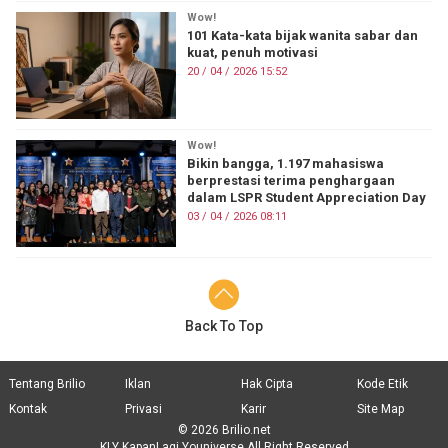
Wow!
101 Kata-kata bijak wanita sabar dan
kuat, penuh motivasi
20 / 04 / 2026 15:52
Wow!
Bikin bangga, 1.197 mahasiswa
berprestasi terima penghargaan
dalam LSPR Student Appreciation Day
03 / 04 / 2026 08:11
Back To Top
Tentang Brilio
Iklan
Hak Cipta
Kode Etik
Kontak
Privasi
Karir
Site Map
© 2026 Brilio.net
KLY KapanLagi Youniverse All Right Reserved