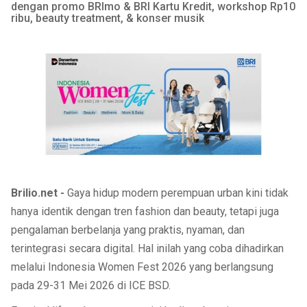
dengan promo BRImo & BRI Kartu Kredit, workshop Rp10
KOREA
KUIS
ribu, beauty treatment, & konser musik
FASHION
PERSONAL FINANCE
PESTA BOLA
Tentang Brilio
Iklan
Hak Cipta
Kode Etik
Kontak
Privasi
Karir
Site Map
© 2026 Brilio.net KLY KapanLagi Youniverse All Right Reserved
Brilio.net -
Gaya hidup modern perempuan urban kini tidak
hanya identik dengan tren fashion dan beauty, tetapi juga
pengalaman berbelanja yang praktis, nyaman, dan
terintegrasi secara digital. Hal inilah yang coba dihadirkan
melalui Indonesia Women Fest 2026 yang berlangsung
pada 29-31 Mei 2026 di ICE BSD.