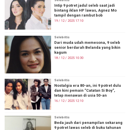
Selebritis
Intip 9 potret jadul seleb saat jadi
bintang iklan HP lawas, Agnez Mo
tampil dengan rambut bob
19 / 12 / 2025 17:10
Selebritis
Dari muda udah memesona, 9 seleb
senior berdarah Belanda yang bikin
kagum
18 / 12 / 2025 10:30
Selebritis
Nostalgia era 80-an, ini 9 potret dulu
dan kini pemain “Catatan Si Boy”,
tetap menawan di usia 50-an
16 / 12 / 2025 12:10
Selebritis
Beda jauh dari penampilan sekarang
9 potret lawas seleb di buku tahunan