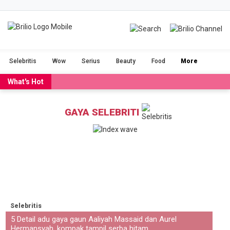
BRILIOFOOD
BRILIOBEAUTY
Selebritis
Wow
Serius
Beauty
Food
More
CINTA
NGAKAK
What's Hot
DUH
FILM
GAYA SELEBRITI
GADGET
JALAN-JALAN
OLAHRAGA
POPULAR
SERIUS
STORIES
Selebritis
VIDEO
RAGAM
5 Detail adu gaya gaun Aaliyah Massaid dan Aurel
Hermansyah, kompak tampil serba hitam