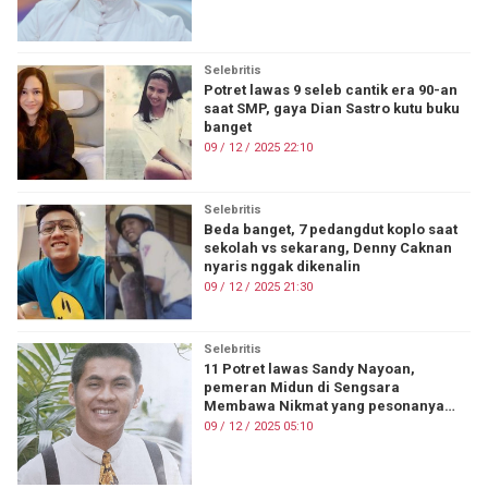
Selebritis
Potret lawas 9 seleb cantik era 90-an
saat SMP, gaya Dian Sastro kutu buku
banget
09 / 12 / 2025 22:10
Selebritis
Beda banget, 7 pedangdut koplo saat
sekolah vs sekarang, Denny Caknan
nyaris nggak dikenalin
09 / 12 / 2025 21:30
Selebritis
11 Potret lawas Sandy Nayoan,
pemeran Midun di Sengsara
Membawa Nikmat yang pesonanya
awet muda
09 / 12 / 2025 05:10