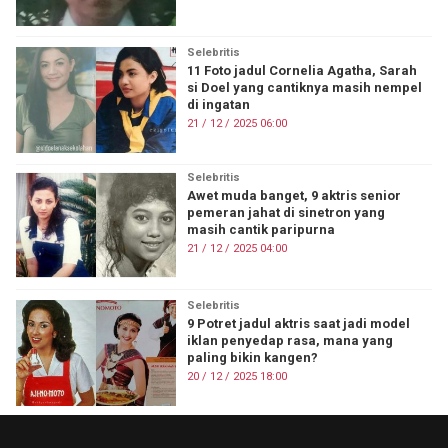
Selebritis
11 Foto jadul Cornelia Agatha, Sarah
si Doel yang cantiknya masih nempel
di ingatan
21 / 12 / 2025 06:00
Selebritis
Awet muda banget, 9 aktris senior
pemeran jahat di sinetron yang
masih cantik paripurna
21 / 12 / 2025 04:00
Selebritis
9 Potret jadul aktris saat jadi model
iklan penyedap rasa, mana yang
paling bikin kangen?
20 / 12 / 2025 18:00