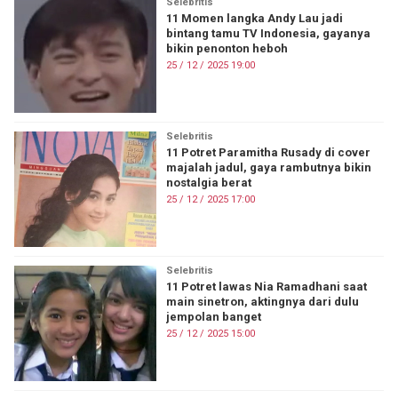
Selebritis
11 Momen langka Andy Lau jadi
bintang tamu TV Indonesia, gayanya
bikin penonton heboh
25 / 12 / 2025 19:00
Selebritis
11 Potret Paramitha Rusady di cover
majalah jadul, gaya rambutnya bikin
nostalgia berat
25 / 12 / 2025 17:00
Selebritis
11 Potret lawas Nia Ramadhani saat
main sinetron, aktingnya dari dulu
jempolan banget
25 / 12 / 2025 15:00