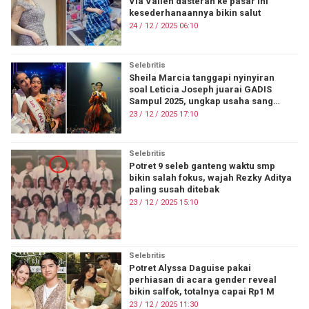
Via Vallen dasteran ke pasar ini
kesederhanaannya bikin salut
24 / 12 / 2025 06:10
Selebritis
Sheila Marcia tanggapi nyinyiran
soal Leticia Joseph juarai GADIS
Sampul 2025, ungkap usaha sang
anak
23 / 12 / 2025 17:10
Selebritis
Potret 9 seleb ganteng waktu smp
bikin salah fokus, wajah Rezky Aditya
paling susah ditebak
23 / 12 / 2025 15:10
Selebritis
Potret Alyssa Daguise pakai
perhiasan di acara gender reveal
bikin salfok, totalnya capai Rp1 M
23 / 12 / 2025 11:30