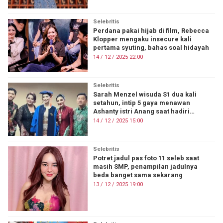
Selebritis
Perdana pakai hijab di film, Rebecca
Klopper mengaku insecure kali
pertama syuting, bahas soal hidayah
14 / 12 / 2025 22:00
Selebritis
Sarah Menzel wisuda S1 dua kali
setahun, intip 5 gaya menawan
Ashanty istri Anang saat hadiri
acaranya
14 / 12 / 2025 15:00
Selebritis
Potret jadul pas foto 11 seleb saat
masih SMP, penampilan jadulnya
beda banget sama sekarang
13 / 12 / 2025 19:00