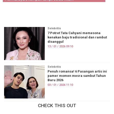
KOREA
KUIS
TOP 10
FASHION
PERSONAL FINANCE
Selebritis
PESTA BOLA
7 Potret Tata Cahyani memesona
kenakan baju tradisional dan rambut
disanggul
Tentang Brilio
Iklan
Hak Cipta
Kode Etik
13 / 01 / 2026 09:10
Kontak
Privasi
Karir
Site Map
Selebritis
© 2026 Brilio.net KLY KapanLagi Youniverse All Right Reserved
Penuh romansa! 6 Pasangan artis ini
pamer momen mesra sambut Tahun
Baru 2026
03 / 01 / 2026 11:10
CHECK THIS OUT