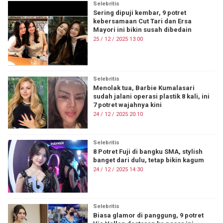
Selebritis
Sering dipuji kembar, 9 potret
kebersamaan Cut Tari dan Ersa
Mayori ini bikin susah dibedain
25 / 12 / 2025 13:00
Selebritis
Menolak tua, Barbie Kumalasari
sudah jalani operasi plastik 8 kali, ini
7 potret wajahnya kini
24 / 12 / 2025 20:10
Selebritis
8 Potret Fuji di bangku SMA, stylish
banget dari dulu, tetap bikin kagum
24 / 12 / 2025 14:30
Selebritis
Biasa glamor di panggung, 9 potret