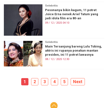
Selebritis
Pesonanya bikin kagum, 11 potret
Joice Erna nenek Ariel Tatum yang
jadi idola film era 80-an
09 / 12 / 2025 04:10
Selebritis
Main Tersanjung bareng Lulu Tobing,
aktris ini rupanya ponakan mantan
presiden, ini 11 potret lawasnya
08 / 12 / 2025 12:30
1
2
3
4
5
Next