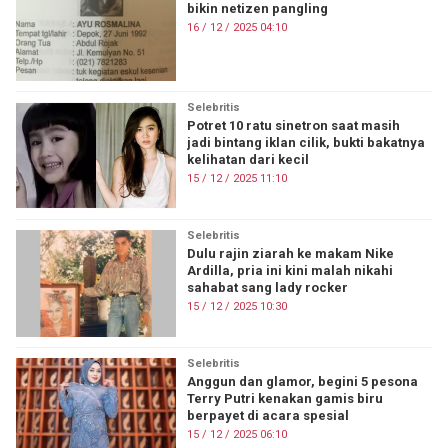
bikin netizen pangling
16 / 12 / 2025 04:10
Selebritis
Potret 10 ratu sinetron saat masih
jadi bintang iklan cilik, bukti bakatnya
kelihatan dari kecil
15 / 12 / 2025 11:10
Selebritis
Dulu rajin ziarah ke makam Nike
Ardilla, pria ini kini malah nikahi
sahabat sang lady rocker
15 / 12 / 2025 10:30
Selebritis
Anggun dan glamor, begini 5 pesona
Terry Putri kenakan gamis biru
berpayet di acara spesial
15 / 12 / 2025 06:10