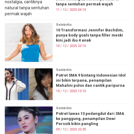
tanpa sentuhan permak wajah
11 / 12 / 2025 04:10
Selebritis
10 Transformasi Jennifer Bachdim,
punya body goals tanpa filler meski
kini jadi ibu 4 anak
10 / 12 / 2025 23:10
Selebritis
Potret SMA 9 bintang Indonesian Idol
ini bikin terpana, penampilan
Mahalini polos dan cantik paripurna
10 / 12 / 2025 13:10
Selebritis
Potret lawas 13 pedangdut dari SMA
ke panggung, penampilan Dewi
Perssik bikin pangling
09 / 12 / 2025 22:30