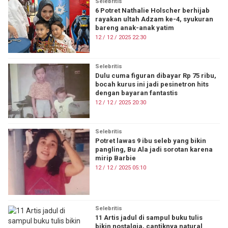
Selebritis
6 Potret Nathalie Holscher berhijab
rayakan ultah Adzam ke-4, syukuran
bareng anak-anak yatim
12 / 12 / 2025 22:30
Selebritis
Dulu cuma figuran dibayar Rp 75 ribu,
bocah kurus ini jadi pesinetron hits
dengan bayaran fantastis
12 / 12 / 2025 20:30
Selebritis
Potret lawas 9 ibu seleb yang bikin
pangling, Bu Ala jadi sorotan karena
mirip Barbie
12 / 12 / 2025 05:10
Selebritis
11 Artis jadul di sampul buku tulis
bikin nostalgia, cantiknya natural